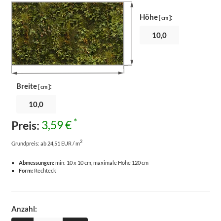
Höhe
:
[ cm ]
Breite
:
[ cm ]
*
Preis:
3,59 €
2
Grundpreis:
ab 24,51 EUR / m
Abmessungen:
min: 10 x 10 cm, maximale Höhe 120 cm
Form:
Rechteck
Anzahl: