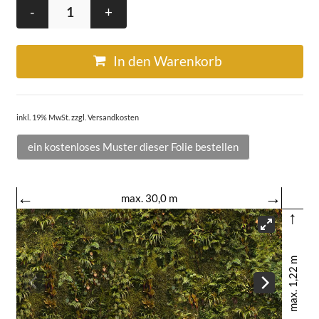
-
+
In den Warenkorb
inkl. 19% MwSt. zzgl. Versandkosten
ein kostenloses Muster dieser Folie bestellen
←
→
max. 30,0 m
↑
max. 1,22 m