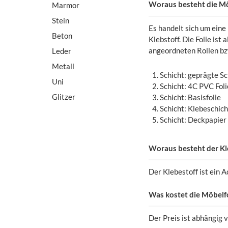
Woraus besteht die Mö
Marmor
Stein
Es handelt sich um eine
Beton
Klebstoff. Die Folie ist
angeordneten Rollen bz
Leder
Metall
Schicht: geprägte S
Uni
Schicht: 4C PVC Foli
Glitzer
Schicht: Basisfolie
Schicht: Klebeschich
Schicht: Deckpapier
Woraus besteht der Kle
Der Klebestoff ist ein A
Was kostet die Möbelfo
Der Preis ist abhängig 