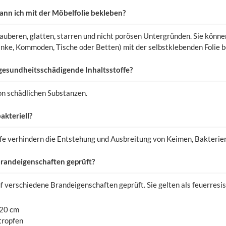
nn ich mit der Möbelfolie bekleben?
n sauberen, glatten, starren und nicht porösen Untergründen. Sie könn
nke, Kommoden, Tische oder Betten) mit der selbstklebenden Folie b
 gesundheitsschädigende Inhaltsstoffe?
 von schädlichen Substanzen.
akteriell?
offe verhindern die Entstehung und Ausbreitung von Keimen, Bakterien
 Brandeigenschaften geprüft?
uf verschiedene Brandeigenschaften geprüft. Sie gelten als feuerre
 20 cm
tropfen