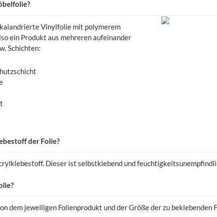
belfolie?
 kalandrierte Vinylfolie mit polymerem
 also ein Produkt aus mehreren aufeinander
w. Schichten:
chutzschicht
e
t
bestoff der Folie?
crylklebestoff. Dieser ist selbstklebend und feuchtigkeitsunempfindli
lie?
von dem jeweiligen Folienprodukt und der Größe der zu beklebenden F