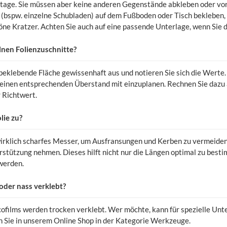
tage. Sie müssen aber keine anderen Gegenstände abkleben oder vor 
(bspw. einzelne Schubladen) auf dem Fußboden oder Tisch bekleben, 
ne Kratzer. Achten Sie auch auf eine passende Unterlage, wenn Sie d
elnen Folienzuschnitte?
beklebende Fläche gewissenhaft aus und notieren Sie sich die Werte.
 einen entsprechenden Überstand mit einzuplanen. Rechnen Sie dazu 
r Richtwert.
lie zu?
irklich scharfes Messer, um Ausfransungen und Kerben zu vermeiden. 
erstützung nehmen. Dieses hilft nicht nur die Längen optimal zu best
werden.
 oder nass verklebt?
ofilms werden trocken verklebt. Wer möchte, kann für spezielle Unt
n Sie in unserem Online Shop in der Kategorie Werkzeuge.