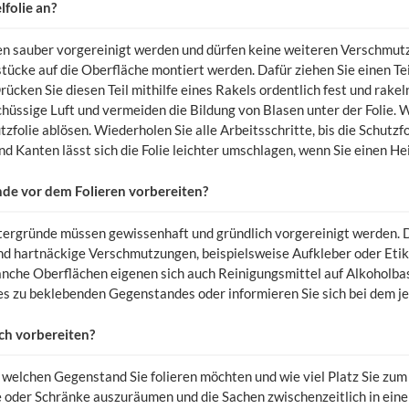
lfolie an?
n sauber vorgereinigt werden und dürfen keine weiteren Verschmut
tücke auf die Oberfläche montiert werden. Dafür ziehen Sie einen Teil
rücken Sie diesen Teil mithilfe eines Rakels ordentlich fest und rak
hüssige Luft und vermeiden die Bildung von Blasen unter der Folie. We
tzfolie ablösen. Wiederholen Sie alle Arbeitsschritte, bis die Schutz
und Kanten lässt sich die Folie leichter umschlagen, wenn Sie einen H
nde vor dem Folieren vorbereiten?
tergründe müssen gewissenhaft und gründlich vorgereinigt werden. D
nd hartnäckige Verschmutzungen, beispielsweise Aufkleber oder Etike
anche Oberflächen eigenen sich auch Reinigungsmittel auf Alkoholba
 zu beklebenden Gegenstandes oder informieren Sie sich bei dem jew
ch vorbereiten?
 welchen Gegenstand Sie folieren möchten und wie viel Platz Sie zum
e oder Schränke auszuräumen und die Sachen zwischenzeitlich in ein