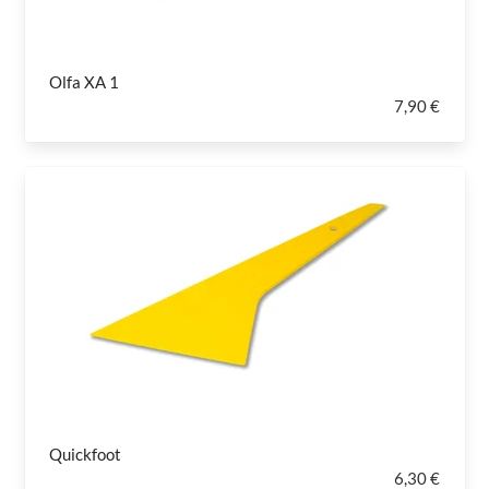
Olfa XA 1
7,90 €
Quickfoot
6,30 €