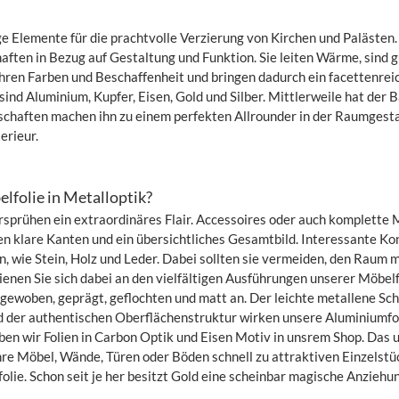
ige Elemente für die prachtvolle Verzierung von Kirchen und Palästen
aften in Bezug auf Gestaltung und Funktion. Sie leiten Wärme, sind g
 ihren Farben und Beschaffenheit und bringen dadurch ein facettenre
ind Aluminium, Kupfer, Eisen, Gold und Silber. Mittlerweile hat der 
nschaften machen ihn zu einem perfekten Allrounder in der Raumges
erieur.
lfolie in Metalloptik?
sprühen ein extraordinäres Flair. Accessoires oder auch komplette 
olien klare Kanten und ein übersichtliches Gesamtbild. Interessante 
n, wie Stein, Holz und Leder. Dabei sollten sie vermeiden, den Raum m
enen Sie sich dabei an den vielfältigen Ausführungen unserer Möbelf
, gewoben, geprägt, geflochten und matt an. Der leichte metallene Sc
d der authentischen Oberflächenstruktur wirken unsere Aluminiumfoli
ben wir Folien in Carbon Optik und Eisen Motiv in unsrem Shop. Das
hre Möbel, Wände, Türen oder Böden schnell zu attraktiven Einzelst
folie. Schon seit je her besitzt Gold eine scheinbar magische Anzieh