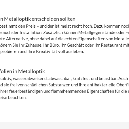
in Metalloptik entscheiden sollten
estimmt den Preis – und der ist meist recht hoch. Dazu kommen noch
 auch der Installation. Zusätzlich können Metallgegenstände oder -
te Alternative, ohne dabei auf die echten Eigenschaften von Metallen
schönern Sie Ihr Zuhause, Ihr Büro, Ihr Geschäft oder Ihr Restaurant m
robieren und Ihre Kreativität voll ausleben.
olien in Metalloptik
ngsaktiv, wasserabweisend, abwaschbar, kratzfest und belastbar. Auc
nd sie frei von schädlichen Substanzen und ihre antibakterielle Oberf
 ihrer feuerbeständigen und flammhemmenden Eigenschaften für die n
eise beachten.