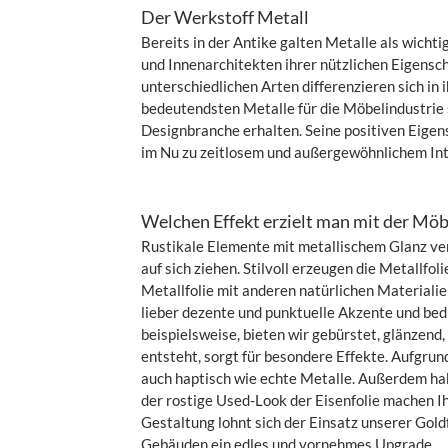
Der Werkstoff Metall
Bereits in der Antike galten Metalle als wicht
und Innenarchitekten ihrer nützlichen Eigensch
unterschiedlichen Arten differenzieren sich in
bedeutendsten Metalle für die Möbelindustrie s
Designbranche erhalten. Seine positiven Eige
im Nu zu zeitlosem und außergewöhnlichem Int
Welchen Effekt erzielt man mit der Möbe
Rustikale Elemente mit metallischem Glanz ver
auf sich ziehen. Stilvoll erzeugen die Metallf
Metallfolie mit anderen natürlichen Materialie
lieber dezente und punktuelle Akzente und bedi
beispielsweise, bieten wir gebürstet, glänzend
entsteht, sorgt für besondere Effekte. Aufgrun
auch haptisch wie echte Metalle. Außerdem ha
der rostige Used-Look der Eisenfolie machen I
Gestaltung lohnt sich der Einsatz unserer Gold
Gebäuden ein edles und vornehmes Upgrade.