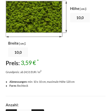
Höhe
:
[ cm ]
Breite
:
[ cm ]
*
Preis:
3,59 €
2
Grundpreis:
ab 24,51 EUR / m
Abmessungen:
min: 10 x 10 cm, maximale Höhe 120 cm
Form:
Rechteck
Anzahl: