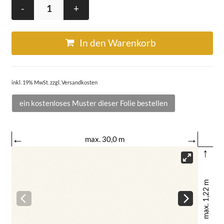
-
+
In den Warenkorb
inkl. 19% MwSt. zzgl. Versandkosten
ein kostenloses Muster dieser Folie bestellen
←
→
max. 30,0 m
↑
max. 1,22 m