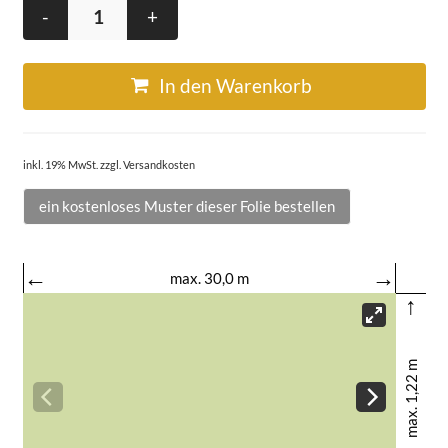
-
+
In den Warenkorb
inkl. 19% MwSt. zzgl. Versandkosten
ein kostenloses Muster dieser Folie bestellen
←
→
max. 30,0 m
↑
max. 1,22 m