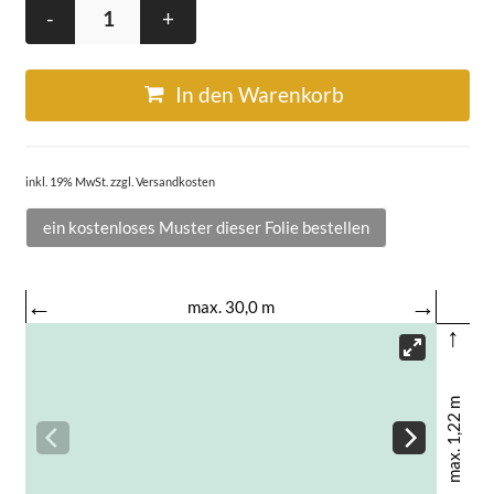
-
+
In den Warenkorb
inkl. 19% MwSt. zzgl. Versandkosten
ein kostenloses Muster dieser Folie bestellen
←
→
max. 30,0 m
↑
max. 1,22 m