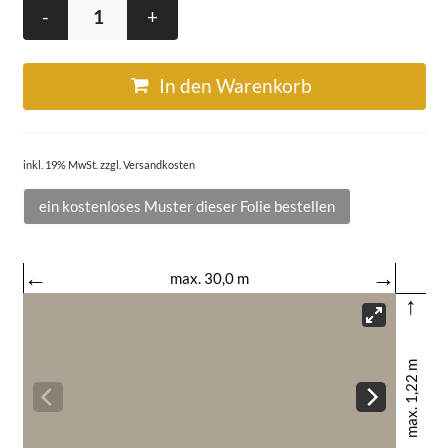
-
+
In den Warenkorb
inkl. 19% MwSt. zzgl. Versandkosten
ein kostenloses Muster dieser Folie bestellen
←
→
max. 30,0 m
↑
max. 1,22 m