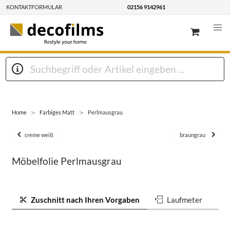
KONTAKTFORMULAR
02156 9142961
Home
Farbiges Matt
Perlmausgrau
creme weiß
braungrau
Möbelfolie Perlmausgrau
Zuschnitt nach Ihren Vorgaben
Laufmeter