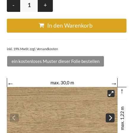
-
+
In den Warenkorb
inkl. 19% MwSt. zzgl. Versandkosten
ein kostenloses Muster dieser Folie bestellen
←
→
max. 30,0 m
↑
max. 1,22 m