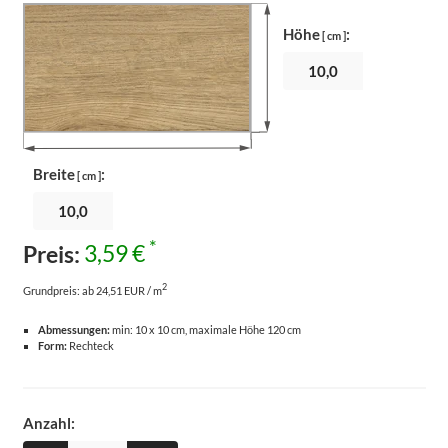
Höhe
:
[ cm ]
Breite
:
[ cm ]
*
Preis:
3,59 €
2
Grundpreis:
ab 24,51 EUR / m
Abmessungen:
min: 10 x 10 cm, maximale Höhe 120 cm
Form:
Rechteck
Anzahl: