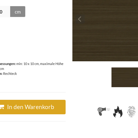
cm
essungen:
min: 10 x 10 cm, maximale Höhe
 cm
m:
Rechteck
In den Warenkorb