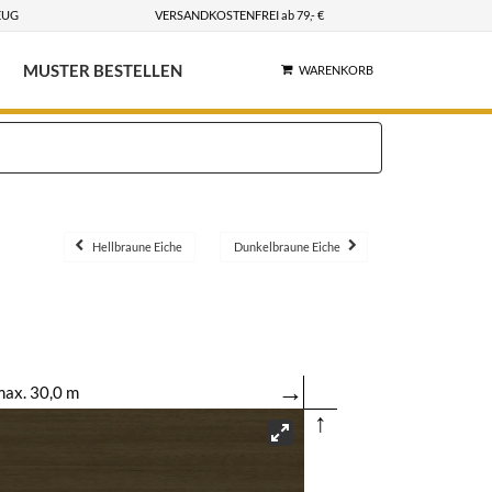
EUG
VERSANDKOSTENFREI ab 79,- €
MUSTER BESTELLEN
WARENKORB
Hellbraune Eiche
Dunkelbraune Eiche
→
ax. 30,0 m
↑