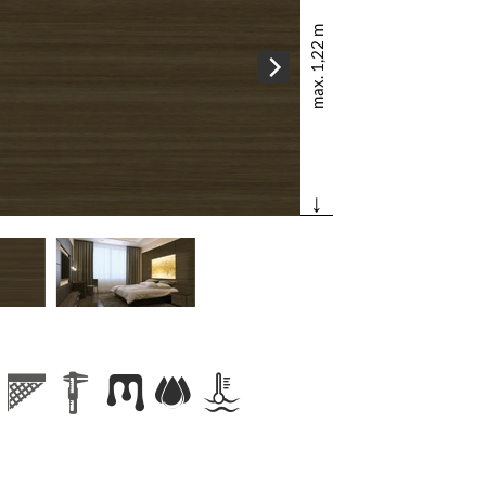
max. 1,22 m
↓