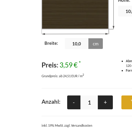
Höhe
:
Breite
:
cm
Abm
*
Preis:
3,59 €
120
For
2
Grundpreis:
ab 24,51 EUR / m
Anzahl:
-
+
inkl. 19% MwSt. zzgl. Versandkosten