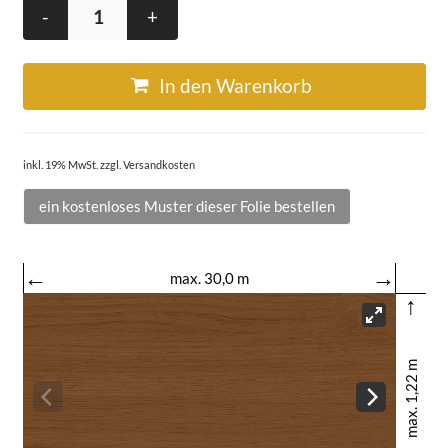
-
+
In den Warenkorb
inkl. 19% MwSt. zzgl. Versandkosten
ein kostenloses Muster dieser Folie bestellen
←
→
max. 30,0 m
↑
max. 1,22 m