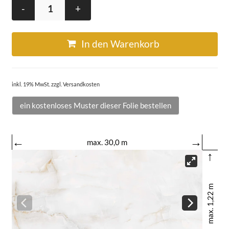
-
+
In den Warenkorb
inkl. 19% MwSt. zzgl. Versandkosten
ein kostenloses Muster dieser Folie bestellen
←
→
max. 30,0 m
↑
max. 1,22 m