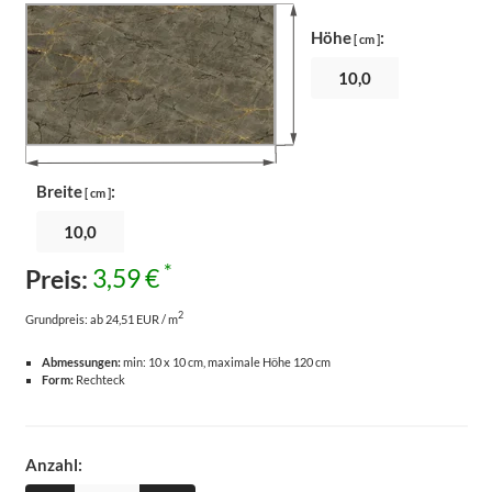
Höhe
:
[ cm ]
Breite
:
[ cm ]
*
Preis:
3,59 €
2
Grundpreis:
ab 24,51 EUR / m
Abmessungen:
min: 10 x 10 cm, maximale Höhe 120 cm
Form:
Rechteck
Anzahl: