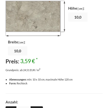
Höhe
:
[ cm ]
Breite
:
[ cm ]
*
Preis:
3,59 €
2
Grundpreis:
ab 24,51 EUR / m
Abmessungen:
min: 10 x 10 cm, maximale Höhe 120 cm
Form:
Rechteck
Anzahl: