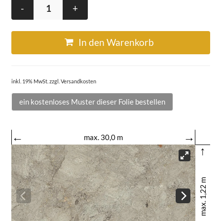
-
+
In den Warenkorb
inkl. 19% MwSt. zzgl. Versandkosten
ein kostenloses Muster dieser Folie bestellen
←
→
max. 30,0 m
↑
max. 1,22 m