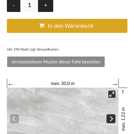
-
+
In den Warenkorb
inkl. 19% MwSt. zzgl. Versandkosten
ein kostenloses Muster dieser Folie bestellen
←
→
max. 30,0 m
↑
max. 1,22 m