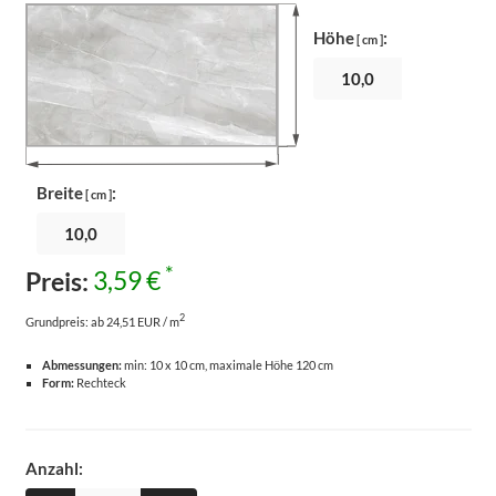
Höhe
:
[ cm ]
Breite
:
[ cm ]
*
Preis:
3,59 €
2
Grundpreis:
ab 24,51 EUR / m
Abmessungen:
min: 10 x 10 cm, maximale Höhe 120 cm
Form:
Rechteck
Anzahl: