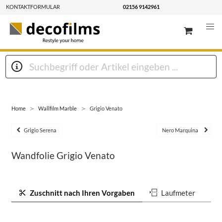
KONTAKTFORMULAR
02156 9142961
Home
Wallfilm Marble
Grigio Venato
Grigio Serena
Nero Marquina
Wandfolie Grigio Venato
Zuschnitt nach Ihren Vorgaben
Laufmeter