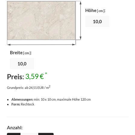
Höhe
:
[ cm ]
Breite
:
[ cm ]
*
Preis:
3,59 €
2
Grundpreis:
ab 24,51 EUR / m
Abmessungen:
min: 10 x 10 cm, maximale Höhe 120 cm
Form:
Rechteck
Anzahl: