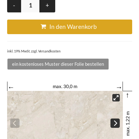
-
+
In den Warenkorb
inkl. 19% MwSt. zzgl. Versandkosten
ein kostenloses Muster dieser Folie bestellen
←
→
max. 30,0 m
↑
max. 1,22 m