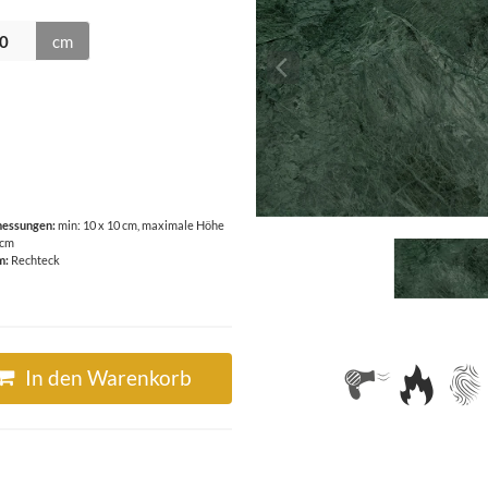
cm
essungen:
min: 10 x 10 cm, maximale Höhe
 cm
m:
Rechteck
In den Warenkorb