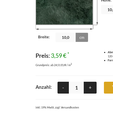
Höhe
:
Breite
:
cm
Abm
*
Preis:
3,59 €
120
For
2
Grundpreis:
ab 24,51 EUR / m
Anzahl:
-
+
inkl. 19% MwSt. zzgl. Versandkosten