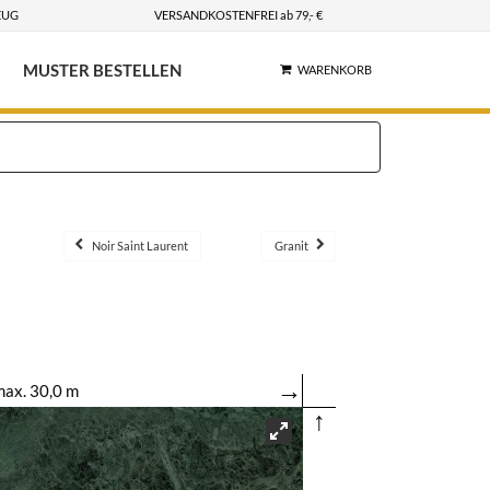
EUG
VERSANDKOSTENFREI ab 79,- €
MUSTER BESTELLEN
WARENKORB
Noir Saint Laurent
Granit
→
ax. 30,0 m
↑