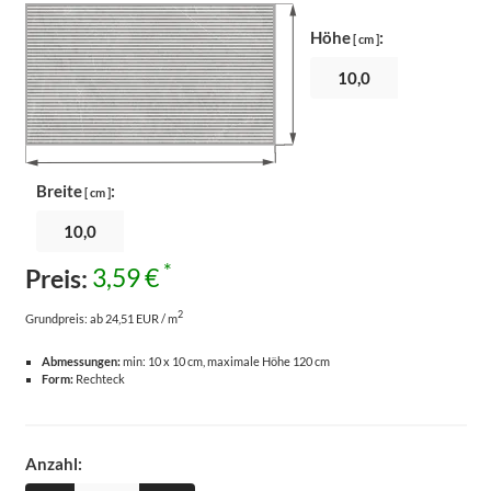
Höhe
:
[ cm ]
Breite
:
[ cm ]
*
Preis:
3,59 €
2
Grundpreis:
ab 24,51 EUR / m
Abmessungen:
min: 10 x 10 cm, maximale Höhe 120 cm
Form:
Rechteck
Anzahl: