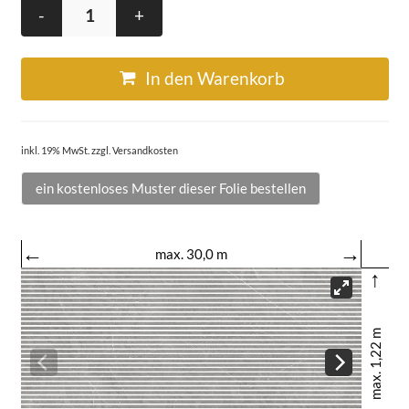
-
+
In den Warenkorb
inkl. 19% MwSt. zzgl. Versandkosten
ein kostenloses Muster dieser Folie bestellen
←
→
max. 30,0 m
↑
max. 1,22 m