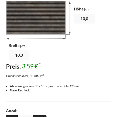
Höhe
:
[ cm ]
Breite
:
[ cm ]
*
Preis:
3,59 €
2
Grundpreis:
ab 24,51 EUR / m
Abmessungen:
min: 10 x 10 cm, maximale Höhe 120 cm
Form:
Rechteck
Anzahl: