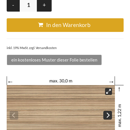
-
+
In den Warenkorb
inkl. 19% MwSt. zzgl. Versandkosten
ein kostenloses Muster dieser Folie bestellen
←
→
max. 30,0 m
↑
max. 1,22 m