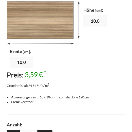
Höhe
:
[ cm ]
Breite
:
[ cm ]
*
Preis:
3,59 €
2
Grundpreis:
ab 24,51 EUR / m
Abmessungen:
min: 10 x 10 cm, maximale Höhe 120 cm
Form:
Rechteck
Anzahl: