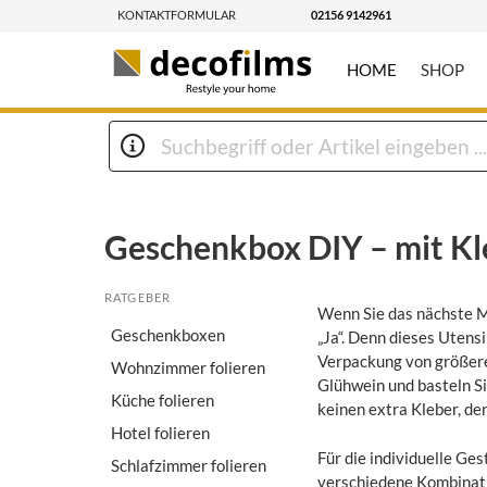
KONTAKTFORMULAR
02156 9142961
HOME
SHOP
Geschenkbox DIY – mit Kle
RATGEBER
Wenn Sie das nächste M
Geschenkboxen
„Ja“. Denn dieses Utens
Verpackung von größeren
Wohnzimmer folieren
Glühwein und basteln Si
Küche folieren
keinen extra Kleber, den
Hotel folieren
Für die individuelle Ge
Schlafzimmer folieren
verschiedene Kombinati