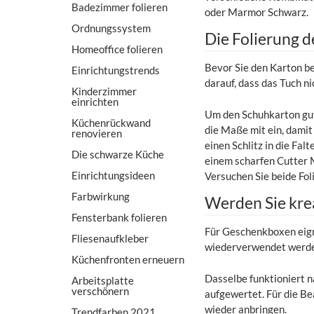
Badezimmer folieren
oder Marmor Schwarz.
Ordnungssystem
Die Folierung d
Homeoffice folieren
Bevor Sie den Karton be
Einrichtungstrends
darauf, dass das Tuch n
Kinderzimmer
einrichten
Um den Schuhkarton gut 
Küchenrückwand
die Maße mit ein, damit
renovieren
einen Schlitz in die Fal
Die schwarze Küche
einem scharfen Cutter 
Einrichtungsideen
Versuchen Sie beide Fol
Farbwirkung
Werden Sie krea
Fensterbank folieren
Für Geschenkboxen eign
Fliesenaufkleber
wiederverwendet werden
Küchenfronten erneuern
Dasselbe funktioniert na
Arbeitsplatte
verschönern
aufgewertet. Für die Bea
wieder anbringen.
Trendfarben 2021