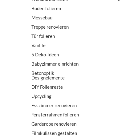
Boden folieren
Messebau
Treppe renovieren
Tür folieren
Vanlife
5 Deko-Ideen
Babyzimmer einrichten
Betonoptik
Designelemente
DIY Folienreste
Upcycling
Esszimmer renovieren
Fensterrahmen folieren
Garderobe renovieren
Filmkulissen gestalten