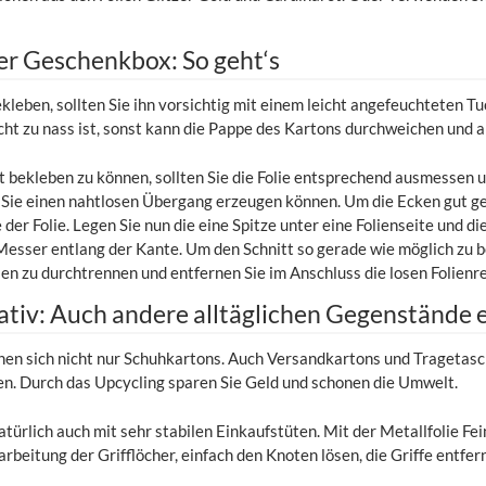
er Geschenkbox: So geht‘s
kleben, sollten Sie ihn vorsichtig mit einem leicht angefeuchteten T
icht zu nass ist, sonst kann die Pappe des Kartons durchweichen und a
bekleben zu können, sollten Sie die Folie entsprechend ausmessen u
 Sie einen nahtlosen Übergang erzeugen können. Um die Ecken gut ge
te der Folie. Legen Sie nun die eine Spitze unter eine Folienseite und 
Messer entlang der Kante. Um den Schnitt so gerade wie möglich zu 
ien zu durchtrennen und entfernen Sie im Anschluss die losen Folienre
tiv: Auch andere alltäglichen Gegenstände e
en sich nicht nur Schuhkartons. Auch Versandkartons und Tragetas
. Durch das Upcycling sparen Sie Geld und schonen die Umwelt.
türlich auch mit sehr stabilen Einkaufstüten. Mit der Metallfolie Fe
rbeitung der Grifflöcher, einfach den Knoten lösen, die Griffe entfern