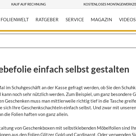
KAUF AUF RECHNUNG
KOSTENLOSES MONTAGEWERKZ
FOLIENWELT
RATGEBER
SERVICE
MAGAZIN
VIDEOS
befolie einfach selbst gestalten
al im Schuhgeschäft an der Kasse gefragt werden, ob Sie den Schuh
il kann noch sehr nützlich werden. Zum Beispiel, um ganz besondere G
 Geschenken muss man mittlerweile richtig tief in die Tasche greifen
e sich Ihre Geschenkschachteln einfach selbst. Und zwar mit unseren
n die Folien haften von ganz allein.
staltung von Geschenkboxen mit selbstklebenden Möbelfolien sind Ihr
onen aus den Folien Glitzer Gold und Cardinarot. Oder verwenden S