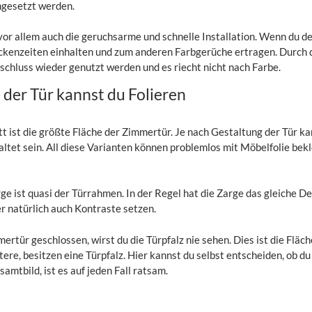
mgesetzt werden.
t vor allem auch die geruchsarme und schnelle Installation. Wenn du 
ckenzeiten einhalten und zum anderen Farbgerüche ertragen. Durch
chluss wieder genutzt werden und es riecht nicht nach Farbe.
der Tür kannst du Folieren
tt ist die größte Fläche der Zimmertür. Je nach Gestaltung der Tür ka
tet sein. All diese Varianten können problemlos mit Möbelfolie bekle
ge ist quasi der Türrahmen. In der Regel hat die Zarge das gleiche 
r natürlich auch Kontraste setzen.
mertür geschlossen, wirst du die Türpfalz nie sehen. Dies ist die Fläche
ntere, besitzen eine Türpfalz. Hier kannst du selbst entscheiden, ob 
amtbild, ist es auf jeden Fall ratsam.