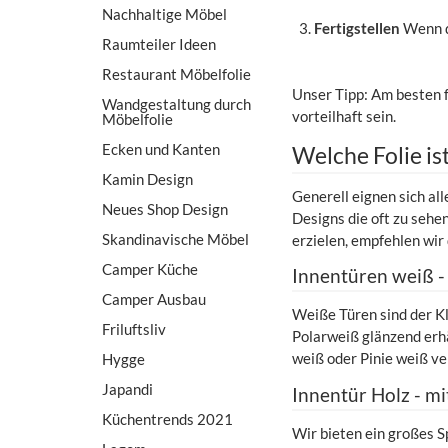
Nachhaltige Möbel
Fertigstellen
Wenn du
Raumteiler Ideen
Restaurant Möbelfolie
Unser Tipp: Am besten f
Wandgestaltung durch
vorteilhaft sein.
Möbelfolie
Ecken und Kanten
Welche Folie is
Kamin Design
Generell eignen sich al
Neues Shop Design
Designs die oft zu sehe
Skandinavische Möbel
erzielen, empfehlen wir 
Camper Küche
Innentüren weiß -
Camper Ausbau
Weiße Türen sind der Kl
Friluftsliv
Polarweiß glänzend erhä
weiß oder Pinie weiß ve
Hygge
Japandi
Innentür Holz - mi
Küchentrends 2021
Wir bieten ein großes 