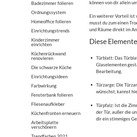
können von dir allein u
Badezimmer folieren
Ordnungssystem
Ein weiterer Vorteil is
Homeoffice folieren
musst du zum einen Tro
und Räume direkt im Ans
Einrichtungstrends
Kinderzimmer
Diese Elemente 
einrichten
Küchenrückwand
Türblatt: Das Türbla
renovieren
Glaselementen gestal
Die schwarze Küche
Bearbeitung.
Einrichtungsideen
Türzarge: Die Türzar
Farbwirkung
wünschst, kannst hie
Fensterbank folieren
Fliesenaufkleber
Türpfalz: Ist die Zim
der Tür, außer die u
Küchenfronten erneuern
dir ein stimmiges Ges
Arbeitsplatte
verschönern
Trendfarben 2021