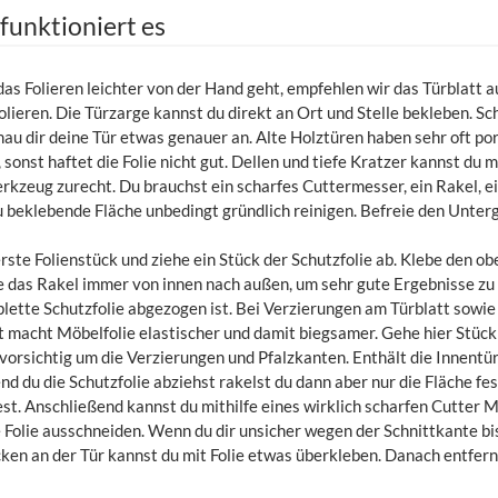
 funktioniert es
as Folieren leichter von der Hand geht, empfehlen wir das Türblatt 
lieren. Die Türzarge kannst du direkt an Ort und Stelle bekleben. Sc
hau dir deine Tür etwas genauer an. Alte Holztüren haben sehr oft por
 sonst haftet die Folie nicht gut. Dellen und tiefe Kratzer kannst du
rkzeug zurecht. Du brauchst ein scharfes Cuttermesser, ein Rakel, ei
zu beklebende Fläche unbedingt gründlich reinigen. Befreie den Unte
ste Folienstück und ziehe ein Stück der Schutzfolie ab. Klebe den ob
e das Rakel immer von innen nach außen, um sehr gute Ergebnisse zu 
plette Schutzfolie abgezogen ist. Bei Verzierungen am Türblatt sowie 
 macht Möbelfolie elastischer und damit biegsamer. Gehe hier Stück f
vorsichtig um die Verzierungen und Pfalzkanten. Enthält die Innentür
d du die Schutzfolie abziehst rakelst du dann aber nur die Fläche fest
est. Anschließend kannst du mithilfe eines wirklich scharfen Cutter 
 Folie ausschneiden. Wenn du dir unsicher wegen der Schnittkante bist
ken an der Tür kannst du mit Folie etwas überkleben. Danach entfern