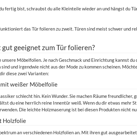
 fertig bist, schraubst du alle Kleinteile wieder an und hängst du Tür
unktioniert das Tür folieren zu zweit. Türen sind meist schwer und re
t gut geeignet zum Tür folieren?
le unsere Möbelfolien. Je nach Geschmack und Einrichtung kannst du d
n sind und irgendwie nicht aus der Mode zu kommen scheinen. Möchtes
dir diese zwei Varianten:
 mit weißer Möbelfolie
assiker schlecht hin. Kein Wunder. Sie machen Räume freundlicher, g
ltst du eine herrlich reine Innentür weiß. Wenn du dir etwas mehr St
rwenden. Die leichte Holzmaserung ist bei diesen Produkten nicht n
t Holzfolie
Spektrum an verschiedenen Holzfolien an. Mit ihren gut ausgearbeit