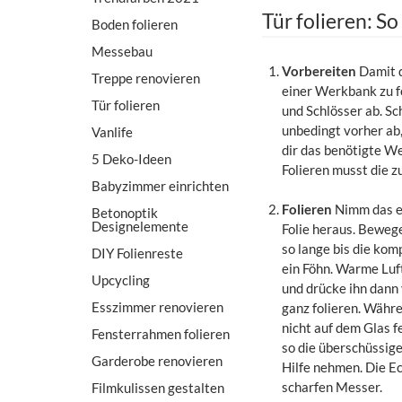
Tür folieren: So
Boden folieren
Messebau
Vorbereiten
Damit d
Treppe renovieren
einer Werkbank zu fo
Tür folieren
und Schlösser ab. Sc
unbedingt vorher ab,
Vanlife
dir das benötigte We
5 Deko-Ideen
Folieren musst die 
Babyzimmer einrichten
Folieren
Nimm das er
Betonoptik
Designelemente
Folie heraus. Beweg
so lange bis die kom
DIY Folienreste
ein Föhn. Warme Luft
Upcycling
und drücke ihn dann 
Esszimmer renovieren
ganz folieren. Währen
nicht auf dem Glas f
Fensterrahmen folieren
so die überschüssige
Garderobe renovieren
Hilfe nehmen. Die Ec
scharfen Messer.
Filmkulissen gestalten