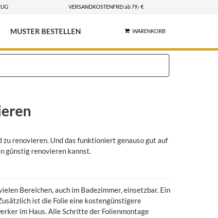
EUG
VERSANDKOSTENFREI ab 79,- €
MUSTER BESTELLEN
WARENKORB
ieren
 zu renovieren. Und das funktioniert genauso gut auf
en günstig renovieren kannst.
n vielen Bereichen, auch im Badezimmer, einsetzbar. Ein
usätzlich ist die Folie eine kostengünstigere
erker im Haus. Alle Schritte der Folienmontage