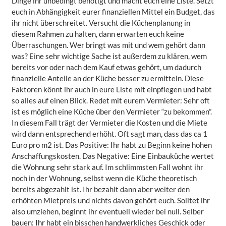
Dinge ihr unbedingt benötigt und macht euch eine Liste. Setzt
euch in Abhängigkeit eurer finanziellen Mittel ein Budget, das
ihr nicht überschreitet. Versucht die Küchenplanung in
diesem Rahmen zu halten, dann erwarten euch keine
Überraschungen. Wer bringt was mit und wem gehört dann
was? Eine sehr wichtige Sache ist außerdem zu klären, wem
bereits vor oder nach dem Kauf etwas gehört, um dadurch
finanzielle Anteile an der Küche besser zu ermitteln. Diese
Faktoren könnt ihr auch in eure Liste mit einpflegen und habt
so alles auf einen Blick. Redet mit eurem Vermieter: Sehr oft
ist es möglich eine Küche über den Vermieter “zu bekommen”.
In diesem Fall trägt der Vermieter die Kosten und die Miete
wird dann entsprechend erhöht. Oft sagt man, dass das ca 1
Euro pro m2 ist. Das Positive: Ihr habt zu Beginn keine hohen
Anschaffungskosten. Das Negative: Eine Einbauküche wertet
die Wohnung sehr stark auf. Im schlimmsten Fall wohnt ihr
noch in der Wohnung, selbst wenn die Küche theoretisch
bereits abgezahlt ist. Ihr bezahlt dann aber weiter den
erhöhten Mietpreis und nichts davon gehört euch. Solltet ihr
also umziehen, beginnt ihr eventuell wieder bei null. Selber
bauen: Ihr habt ein bisschen handwerkliches Geschick oder