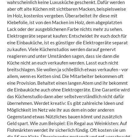
wahrscheinlich keine Luxusküche geschenkt. Dafür werden
aber oft alte Küchen mit sichtbaren Macken, beispielsweise
im Holz, kostenlos vergeben. Überarbeitet ihr diese mit
Klebefolie, ist von den Macken im Holz, dem abgeplatzten
Lack oder der ausgeblichenen Farbe nichts mehr zu sehen.
Elektrogeräte separat kaufen: Entscheidet ihr euch doch für
eine Einbauküche, ist es günstiger die Elektrogeräte separat
zu kaufen. Viele Küchenstudios werden darauf genervt
reagieren und unter Umständen sagen, dass sie dann die
Küche nicht an euch verkaufen werden. Lasst euch nicht
breitschlagen. Sie wollen ja schließlich etwas verkaufen - vor
allem, wenn es Ketten sind. Die Mitarbeiter bekommen oft
eine Provision. Behaltet einen langen Atem und ihr bekommt
die Einbauküche auch ohne Elektrogeräte. Eine Garantie wird
das Küchenstudio dann aber selbstverständlich nicht dafür
übernehmen. Werdet kreativ: Es gibt zahlreiche Ideen und
Möglichkeit im Netz wie ihr aus dem ein oder anderen
Gegenstand etwas Nützliches bauen könnt und zusätzlich
Geld spart. Wie zum Beispiel: Ein Regal aus Weinkisten: Auf
Flohmärkten werdet ihr sicherlich fündig. Oft kosten sie um
die 5€ pro Kiste. Übereinander gestapelt und ggf. verschraubt