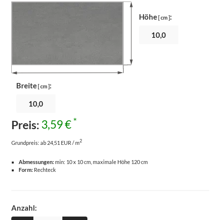
Höhe
:
[ cm ]
Breite
:
[ cm ]
*
Preis:
3,59 €
2
Grundpreis:
ab 24,51 EUR / m
Abmessungen:
min: 10 x 10 cm, maximale Höhe 120 cm
Form:
Rechteck
Anzahl: