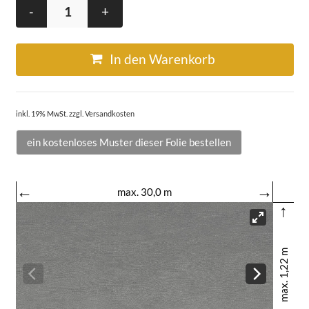
-
+
In den Warenkorb
inkl. 19% MwSt. zzgl. Versandkosten
ein kostenloses Muster dieser Folie bestellen
←
→
max. 30,0 m
↑
max. 1,22 m