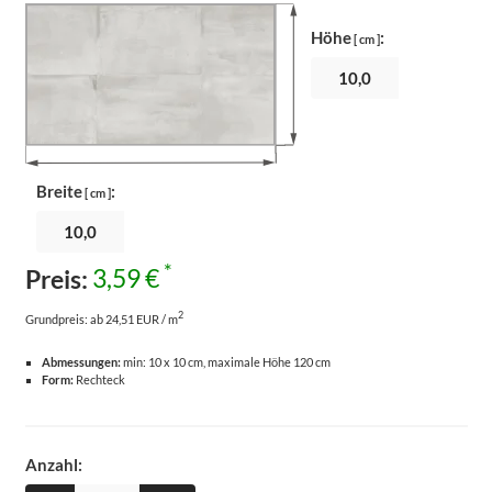
Höhe
:
[ cm ]
Breite
:
[ cm ]
*
Preis:
3,59 €
2
Grundpreis:
ab 24,51 EUR / m
Abmessungen:
min: 10 x 10 cm, maximale Höhe 120 cm
Form:
Rechteck
Anzahl: