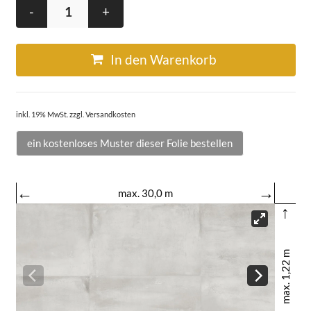
-
+
In den Warenkorb
inkl. 19% MwSt. zzgl. Versandkosten
ein kostenloses Muster dieser Folie bestellen
←
→
max. 30,0 m
↑
max. 1,22 m