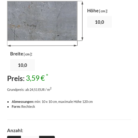
Höhe
:
[ cm ]
Breite
:
[ cm ]
*
Preis:
3,59 €
2
Grundpreis:
ab 24,51 EUR / m
Abmessungen:
min: 10 x 10 cm, maximale Höhe 120 cm
Form:
Rechteck
Anzahl: