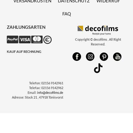
VERSANDKOSTEN
DATENSCHUTZ
WIDERRUF
FAQ
ZAHLUNGSARTEN
Copyright © decofilms . All Right
Reserved.
KAUF AUF RECHNUNG
Telefon:
02156 9142961
Telefax:
02156 9142962
Email:
info@decofilms.de
Adresse:
Stock 21 , 47918 Tönisvorst