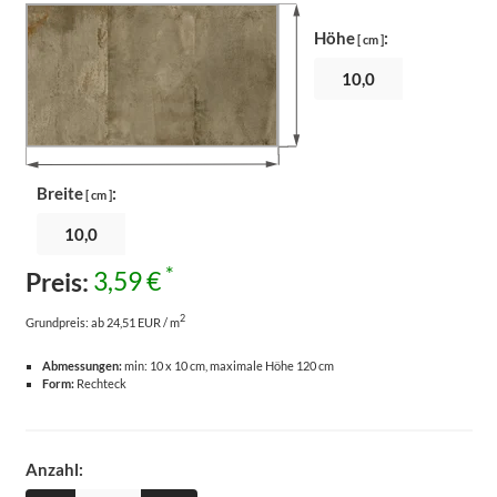
Höhe
:
[ cm ]
Breite
:
[ cm ]
*
Preis:
3,59 €
2
Grundpreis:
ab 24,51 EUR / m
Abmessungen:
min: 10 x 10 cm, maximale Höhe 120 cm
Form:
Rechteck
Anzahl: