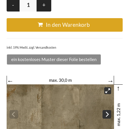
-
+
In den Warenkorb
inkl. 19% MwSt. zzgl. Versandkosten
ein kostenloses Muster dieser Folie bestellen
←
→
max. 30,0 m
↑
max. 1,22 m