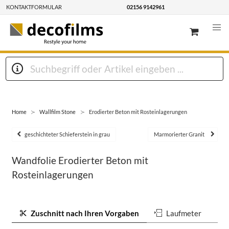
KONTAKTFORMULAR
02156 9142961
Home
Wallfilm Stone
Erodierter Beton mit Rosteinlagerungen
geschichteter Schieferstein in grau
Marmorierter Granit
Wandfolie Erodierter Beton mit
Rosteinlagerungen
Zuschnitt nach Ihren Vorgaben
Laufmeter