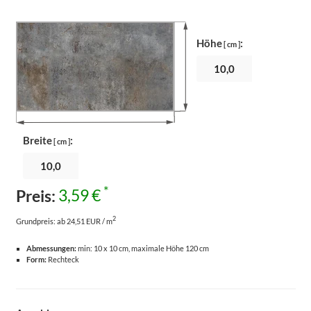
Höhe
:
[ cm ]
Breite
:
[ cm ]
*
Preis:
3,59 €
2
Grundpreis:
ab 24,51 EUR / m
Abmessungen:
min: 10 x 10 cm, maximale Höhe 120 cm
Form:
Rechteck