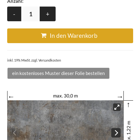
Anzahl:
-
+
In den Warenkorb
inkl. 19% MwSt. zzgl. Versandkosten
ein kostenloses Muster dieser Folie bestellen
←
→
max. 30,0 m
↑
max. 1,22 m