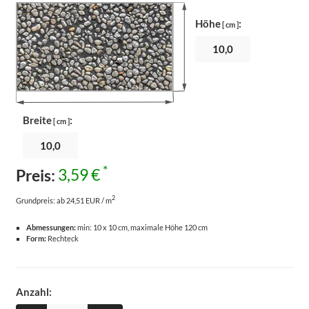
Höhe
:
[ cm ]
Breite
:
[ cm ]
*
Preis:
3,59 €
2
Grundpreis:
ab 24,51 EUR / m
Abmessungen:
min: 10 x 10 cm, maximale Höhe 120 cm
Form:
Rechteck
Anzahl: