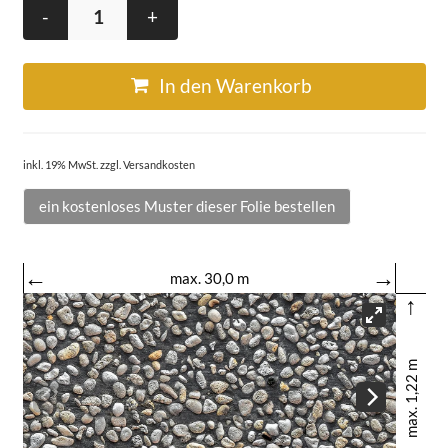
-
+
In den Warenkorb
inkl. 19% MwSt. zzgl. Versandkosten
ein kostenloses Muster dieser Folie bestellen
←
→
max. 30,0 m
↑
max. 1,22 m