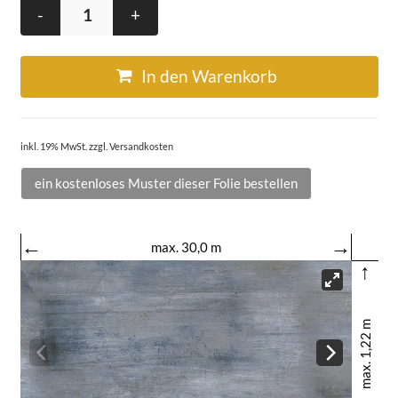
-
+
In den Warenkorb
inkl. 19% MwSt. zzgl. Versandkosten
ein kostenloses Muster dieser Folie bestellen
←
→
max. 30,0 m
↑
max. 1,22 m