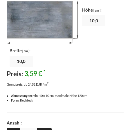
Höhe
:
[ cm ]
Breite
:
[ cm ]
*
Preis:
3,59 €
2
Grundpreis:
ab 24,51 EUR / m
Abmessungen:
min: 10 x 10 cm, maximale Höhe 120 cm
Form:
Rechteck
Anzahl: