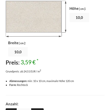
Höhe
:
[ cm ]
Breite
:
[ cm ]
*
Preis:
3,59 €
2
Grundpreis:
ab 24,51 EUR / m
Abmessungen:
min: 10 x 10 cm, maximale Höhe 120 cm
Form:
Rechteck
Anzahl: