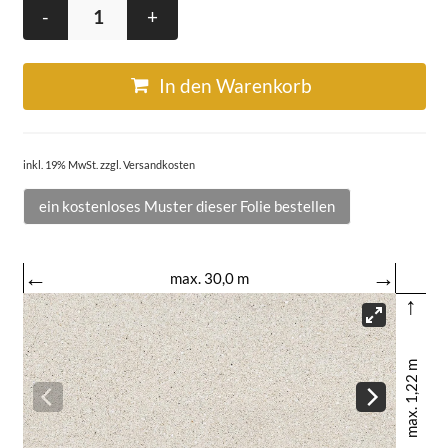
-
+
In den Warenkorb
inkl. 19% MwSt. zzgl. Versandkosten
ein kostenloses Muster dieser Folie bestellen
←
→
max. 30,0 m
↑
max. 1,22 m