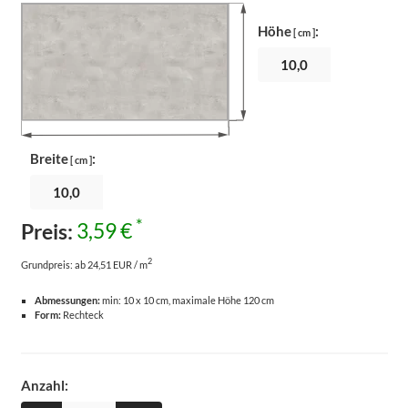
Höhe
:
[ cm ]
Breite
:
[ cm ]
*
Preis:
3,59 €
2
Grundpreis:
ab 24,51 EUR / m
Abmessungen:
min: 10 x 10 cm, maximale Höhe 120 cm
Form:
Rechteck
Anzahl: