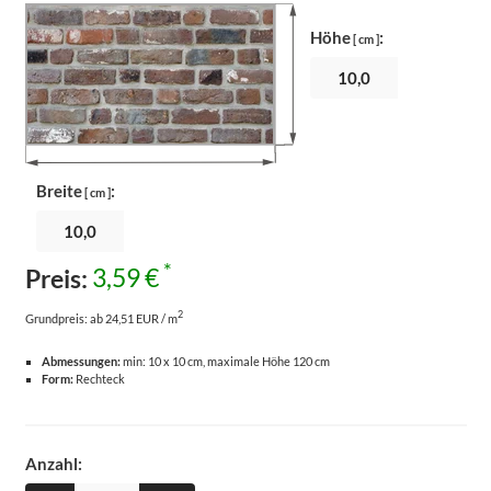
Höhe
:
[ cm ]
Breite
:
[ cm ]
*
Preis:
3,59 €
2
Grundpreis:
ab 24,51 EUR / m
Abmessungen:
min: 10 x 10 cm, maximale Höhe 120 cm
Form:
Rechteck
Anzahl: