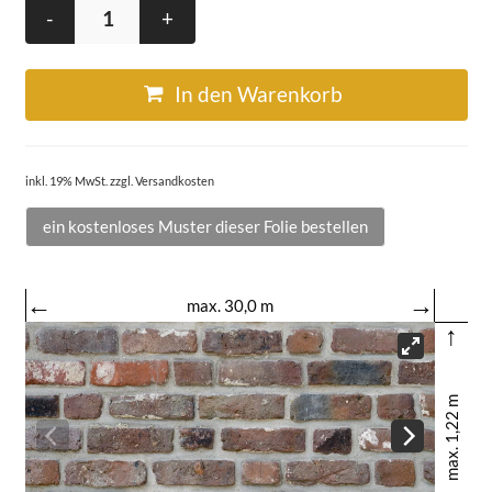
-
+
In den Warenkorb
inkl. 19% MwSt. zzgl. Versandkosten
ein kostenloses Muster dieser Folie bestellen
←
→
max. 30,0 m
↑
max. 1,22 m