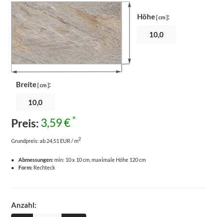
Höhe
:
[ cm ]
Breite
:
[ cm ]
*
Preis:
3,59 €
2
Grundpreis:
ab 24,51 EUR / m
Abmessungen:
min: 10 x 10 cm, maximale Höhe 120 cm
Form:
Rechteck
Anzahl: