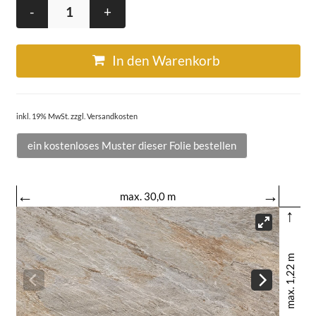
-
+
In den Warenkorb
inkl. 19% MwSt. zzgl. Versandkosten
ein kostenloses Muster dieser Folie bestellen
←
→
max. 30,0 m
↑
max. 1,22 m