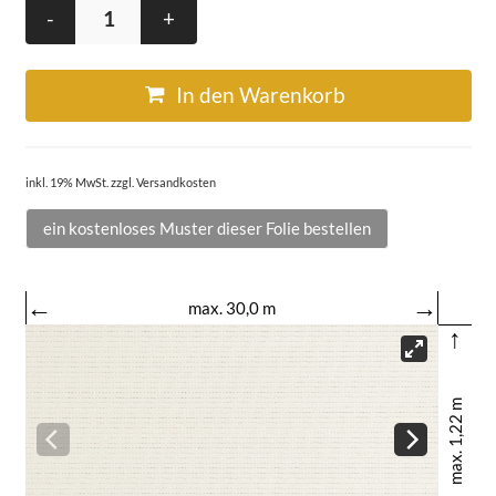
-
+
In den Warenkorb
inkl. 19% MwSt. zzgl. Versandkosten
ein kostenloses Muster dieser Folie bestellen
←
→
max. 30,0 m
↑
max. 1,22 m