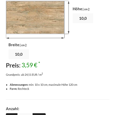
Höhe
:
[ cm ]
Breite
:
[ cm ]
*
Preis:
3,59 €
2
Grundpreis:
ab 24,51 EUR / m
Abmessungen:
min: 10 x 10 cm, maximale Höhe 120 cm
Form:
Rechteck
Anzahl: