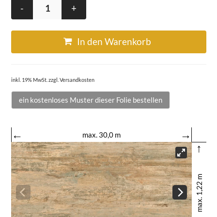
-
+
In den Warenkorb
inkl. 19% MwSt. zzgl. Versandkosten
ein kostenloses Muster dieser Folie bestellen
←
→
max. 30,0 m
↑
max. 1,22 m