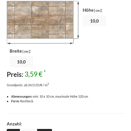
Höhe
:
[ cm ]
Breite
:
[ cm ]
*
Preis:
3,59 €
2
Grundpreis:
ab 24,51 EUR / m
Abmessungen:
min: 10 x 10 cm, maximale Höhe 120 cm
Form:
Rechteck
Anzahl: