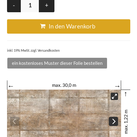
-
+
In den Warenkorb
inkl. 19% MwSt. zzgl. Versandkosten
ein kostenloses Muster dieser Folie bestellen
←
→
max. 30,0 m
↑
max. 1,22 m