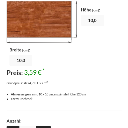
Höhe
:
[ cm ]
Breite
:
[ cm ]
*
Preis:
3,59 €
2
Grundpreis:
ab 24,51 EUR / m
Abmessungen:
min: 10 x 10 cm, maximale Höhe 120 cm
Form:
Rechteck
Anzahl: