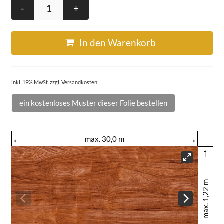
-
+
In den Warenkorb
inkl. 19% MwSt. zzgl. Versandkosten
ein kostenloses Muster dieser Folie bestellen
←
→
max. 30,0 m
↑
max. 1,22 m