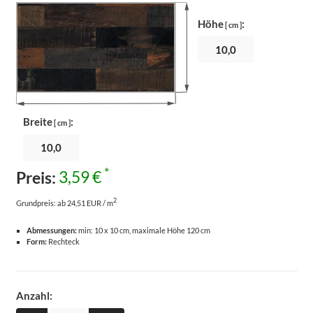
Höhe
:
[ cm ]
Breite
:
[ cm ]
*
Preis:
3,59 €
2
Grundpreis:
ab 24,51 EUR / m
Abmessungen:
min: 10 x 10 cm, maximale Höhe 120 cm
Form:
Rechteck
Anzahl: