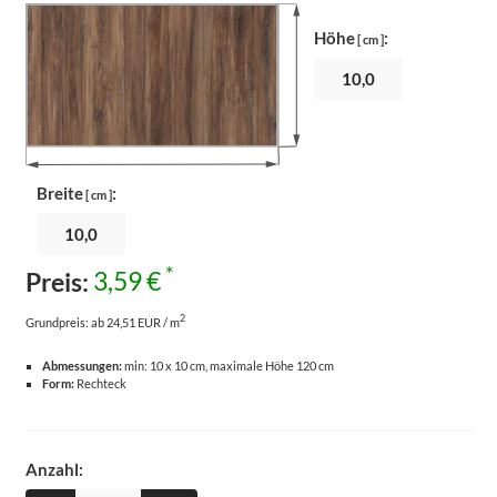
Höhe
:
[ cm ]
Breite
:
[ cm ]
*
Preis:
3,59 €
2
Grundpreis:
ab 24,51 EUR / m
Abmessungen:
min: 10 x 10 cm, maximale Höhe 120 cm
Form:
Rechteck
Anzahl: