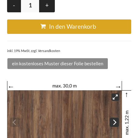
-
+
In den Warenkorb
inkl. 19% MwSt. zzgl. Versandkosten
ein kostenloses Muster dieser Folie bestellen
←
→
max. 30,0 m
↑
max. 1,22 m