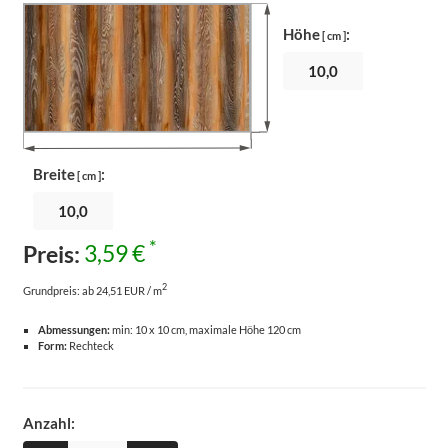
Höhe
:
[ cm ]
Breite
:
[ cm ]
*
Preis:
3,59 €
2
Grundpreis:
ab 24,51 EUR / m
Abmessungen:
min: 10 x 10 cm, maximale Höhe 120 cm
Form:
Rechteck
Anzahl: