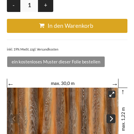
-
+
In den Warenkorb
inkl. 19% MwSt. zzgl. Versandkosten
ein kostenloses Muster dieser Folie bestellen
←
→
max. 30,0 m
↑
max. 1,22 m