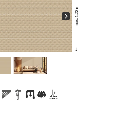
max. 1,22 m
↓