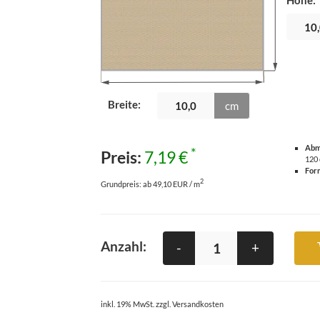
Höhe
:
Breite
:
cm
Abm
*
Preis:
7,19 €
120
For
2
Grundpreis:
ab 49,10 EUR / m
Anzahl:
-
+
inkl. 19% MwSt. zzgl. Versandkosten