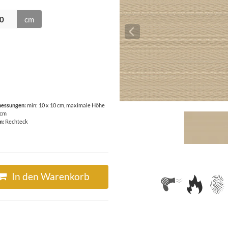
cm
essungen:
min: 10 x 10 cm, maximale Höhe
 cm
m:
Rechteck
In den Warenkorb