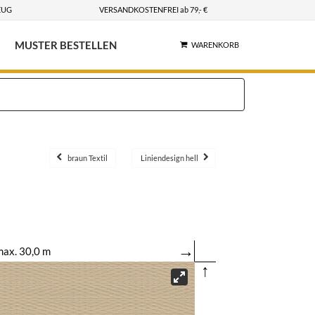
EUG
VERSANDKOSTENFREI ab 79,- €
MUSTER BESTELLEN
WARENKORB
braun Textil
Liniendesign hell
→
ax. 30,0 m
↑