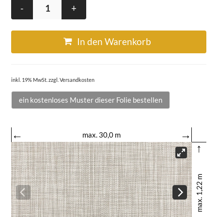
-
+
In den Warenkorb
inkl. 19% MwSt. zzgl. Versandkosten
ein kostenloses Muster dieser Folie bestellen
←
→
max. 30,0 m
↑
max. 1,22 m