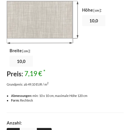
Höhe
:
[ cm ]
Breite
:
[ cm ]
*
Preis:
7,19 €
2
Grundpreis:
ab 49,10 EUR / m
Abmessungen:
min: 10 x 10 cm, maximale Höhe 120 cm
Form:
Rechteck
Anzahl: