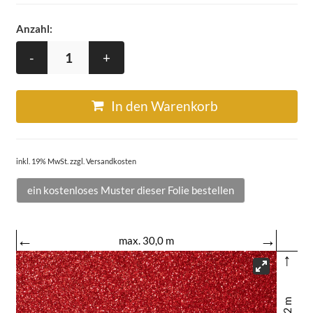
Anzahl:
-
+
In den Warenkorb
inkl. 19% MwSt. zzgl. Versandkosten
ein kostenloses Muster dieser Folie bestellen
←
→
max. 30,0 m
↑