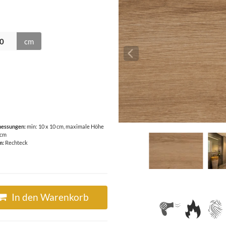
cm
essungen:
min: 10 x 10 cm, maximale Höhe
 cm
m:
Rechteck
In den Warenkorb