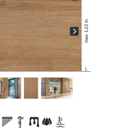
max. 1,22 m
↓