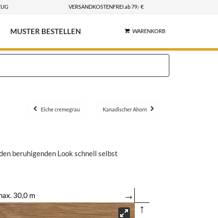
EUG
VERSANDKOSTENFREI ab 79,- €
MUSTER BESTELLEN
WARENKORB
Eiche cremegrau
Kanadischer Ahorn
 den beruhigenden Look schnell selbst
→
ax. 30,0 m
↑