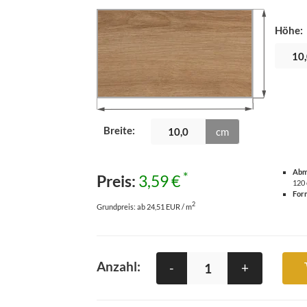
Höhe
:
Breite
:
cm
Abm
*
Preis:
3,59 €
120
For
2
Grundpreis:
ab 24,51 EUR / m
Anzahl:
-
+