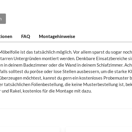
n
tionen
FAQ
Montagehinweise
elfolie ist das tatsächlich möglich. Vor allem sparst du sogar noch 
starren Untergründen montiert werden. Denkbare Einsatzbereiche sin
en in deinem Badezimmer oder die Wand in deinem Schlafzimmer. Acht
alls solltest du poröse oder lose Stellen ausbessern, um die starke K
e überzeugen möchtest, kannst du gern ein kostenloses Probemuster be
er tatsächlichen Folienbestellung, die keine Musterbestellung ist, b
nd Rakel, kostenlos für die Montage mit dazu.