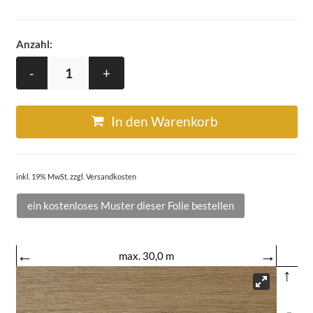
Anzahl:
-
+
In den Warenkorb
inkl. 19% MwSt. zzgl. Versandkosten
ein kostenloses Muster dieser Folie bestellen
←
→
max. 30,0 m
↑