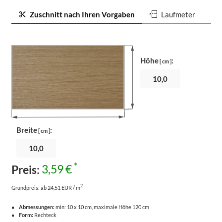
Zuschnitt nach Ihren Vorgaben
Laufmeter
Höhe
:
[ cm ]
Breite
:
[ cm ]
*
Preis:
3,59 €
2
Grundpreis:
ab 24,51 EUR / m
Abmessungen:
min: 10 x 10 cm, maximale Höhe 120 cm
Form:
Rechteck