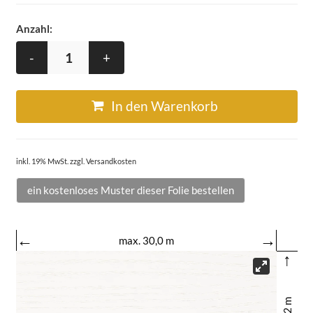
Anzahl:
-
+
In den Warenkorb
inkl. 19% MwSt. zzgl. Versandkosten
ein kostenloses Muster dieser Folie bestellen
←
→
max. 30,0 m
↑