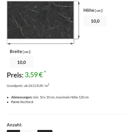
Höhe
:
[ cm ]
Breite
:
[ cm ]
*
Preis:
3,59 €
2
Grundpreis:
ab 24,51 EUR / m
Abmessungen:
min: 10 x 10 cm, maximale Höhe 120 cm
Form:
Rechteck
Anzahl: