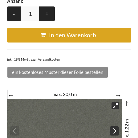
Anzahl:
-
+
In den Warenkorb
inkl. 19% MwSt. zzgl. Versandkosten
ein kostenloses Muster dieser Folie bestellen
←
→
max. 30,0 m
↑
max. 1,22 m